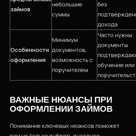
небольшие
без
займов
суммы
подтвержден
дохода
Часто нужны
Минимум
документы
Особенности
документов,
подтвержда
оформления
возможность с
обучение или
поручителем
поручительст
ВАЖНЫЕ НЮАНСЫ ПРИ
ОФОРМЛЕНИИ ЗАЙМОВ
Понимание ключевых нюансов поможет
вам не только выбрать выгодное