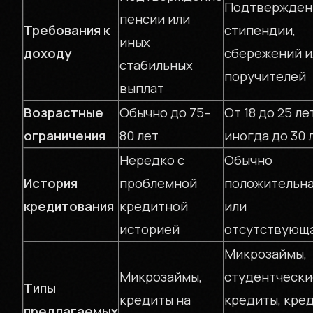
Подтвержден
пенсии или
Требования к
стипендии,
иных
доходу
сбережений и
стабильных
поручителей
выплат
Возрастные
Обычно до 75–
От 18 до 25 ле
ограничения
80 лет
иногда до 30 
Нередко с
Обычно
История
проблемной
положительн
кредитования
кредитной
или
историей
отсутствующ
Микрозаймы,
Микрозаймы,
студентчески
Типы
кредиты на
кредиты, кре
предлагаемых