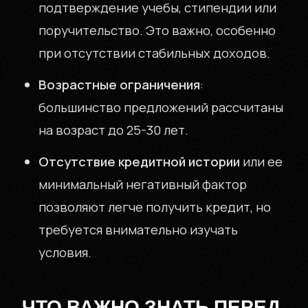
подтверждение учебы, стипендии или
поручительство. Это важно, особенно
при отсутствии стабильных доходов.
Возрастные ограничения
:
большинство предложений рассчитаны
на возраст до 25-30 лет.
Отсутствие кредитной истории
или ее
минимальный негативный фактор
О КОМПАНИИ
позволяют легче получить кредит, но
требуется внимательно изучать
условия.
INVPOL.RU
ЧТО ВАЖНО ЗНАТЬ ПЕРЕД