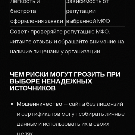
Легкость и
Зависимость от
быстрота
репутации
оформления заявки
выбранной МФО
Совет:
проверяйте репутацию МФО,
читаите отзывы и обращайте внимание на
О КОМПАНИИ
наличие лицензии у организации.
INVPOL.RU
ЧЕМ РИСКИ МОГУТ ГРОЗИТЬ ПРИ
ВЫБОРЕ НЕНАДЕЖНЫХ
ИСТОЧНИКОВ
КОНТАКТЫ
Мошенничество
— сайты без лицензий
и сертификатов могут собирать личные
данные и использовать их в своих
ЗАЙМЫ БЕЗ
целях.