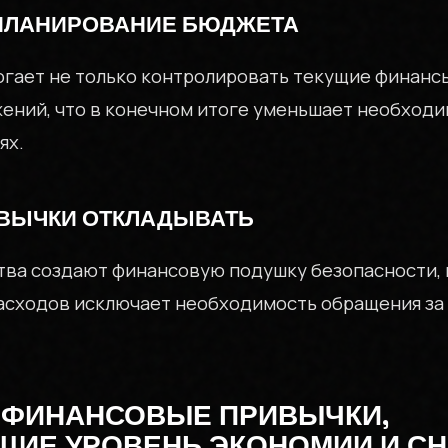
КОНТАКТЫ
ПЛАНИРОВАНИЕ БЮДЖЕТА
гает не только контролировать текущие финансы,
Ы БЕЗ СЮРП
жений, что в конечном итоге уменьшает необходи
ях.
ИВЫЧКИ ОТКЛАДЫВАТЬ
ва создают финансовую подушку безопасности, к
+7 (999) 000-00-00
сходов исключает необходимость обращения за
Москва
ФИНАНСОВЫЕ ПРИВЫЧКИ,
ИЕ УРОВЕНЬ ЭКОНОМИИ И С