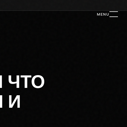
MENU
 ЧТО
 И