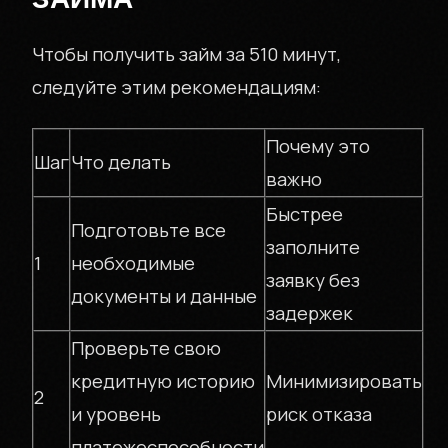
Чтобы получить займ за 510 минут,
следуйте этим рекомендациям:
Почему это
Шаг
Что делать
важно
О КОМПАНИИ
Быстрее
Подготовьте все
заполните
1
необходимые
INVPOL.RU
заявку без
документы и данные
задержек
Проверьте свою
КОНТАКТЫ
кредитную историю
Минимизировать
2
и уровень
риск отказа
платежеспособности