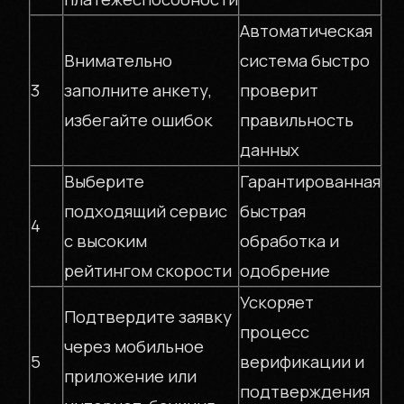
ЗАЙМЫ БЕЗ
Автоматическая
Внимательно
система быстро
СЮРПРИЗОВ
3
заполните анкету,
проверит
избегайте ошибок
правильность
данных
Выберите
Гарантированная
+7 (999) 000-00-00
подходящий сервис
быстрая
Москва
4
с высоким
обработка и
рейтингом скорости
одобрение
Ускоряет
Подтвердите заявку
процесс
через мобильное
5
верификации и
приложение или
подтверждения