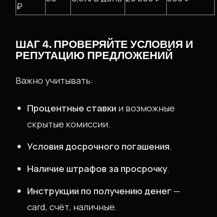
INVPOL.RU
₽
КОНТАКТЫ
ШАГ 4. ПРОВЕРЯЙТЕ УСЛОВИЯ И
РЕПУТАЦИЮ ПРЕДЛОЖЕНИЙ
Важно учитывать:
ЗАЙМЫ БЕЗ
Процентные ставки
и возможные
СЮРПРИЗОВ
скрытые комиссии.
Условия досрочного погашения
.
Наличие штрафов за просрочку
.
+7 (999) 000-00-00
Инструкции по получению денег
—
Москва
card, счёт, наличные.