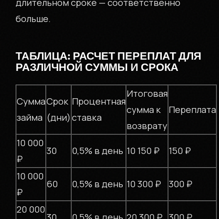
длительном сроке — соответственно
больше.
ТАБЛИЦА: РАСЧЕТ ПЕРЕПЛАТ ДЛЯ
РАЗЛИЧНОЙ СУММЫ И СРОКА
Итоговая
Сумма
Срок
Процентная
сумма к
Переплата
займа
(дни)
ставка
возврату
10 000
30
0,5% в день
10 150 ₽
150 ₽
₽
О КОМПАНИИ
10 000
60
0,5% в день
10 300 ₽
300 ₽
₽
20 000
30
0,5% в день
20 300 ₽
300 ₽